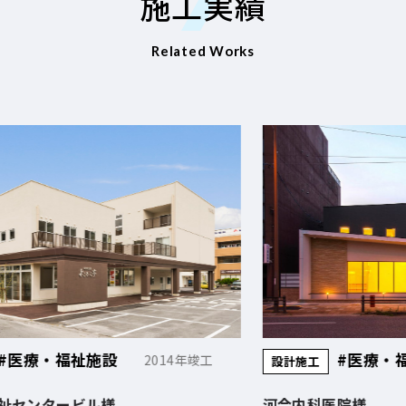
施工実績
Related Works
#医療・福祉施設
年竣工
2016年竣工
設計施工
河合内科医院様