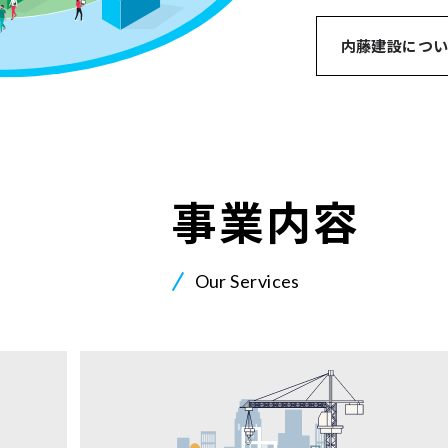
内藤建設につ
事業内容
Our Services