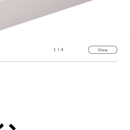
1
1
1
1
4
4
4
4
View
View
View
View
し、