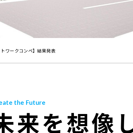
アートワークコンペ】結果発表
ートワークコンペ】Instagram投票のご案内
岐阜」を描こう！内藤建設100周年記念アートワークコンペ開催！
え新築工事に伴う 事務所仮移転のご案内
eate the Future
未来を想像