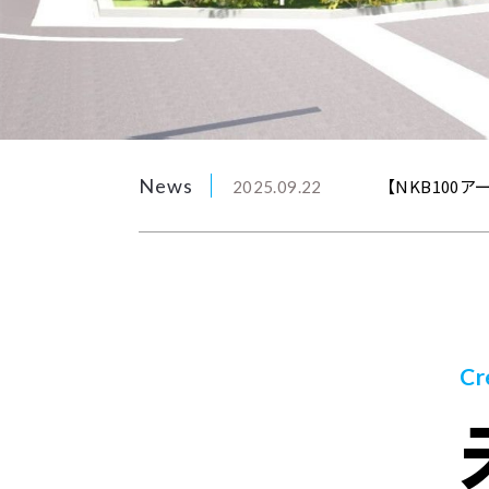
News
News
News
News
【NKB100
【NKB100ア
「2047年の
本社社屋建替
2025.09.22
2025.08.31
2025.06.23
2024.10.02
Cr