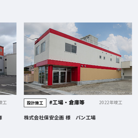
#工場・倉庫等
2022年竣工
設計施工
設
株式会社保安企画 様 パン工場
岡