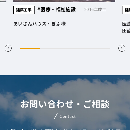
#医療・福祉施設
#医療・
2016年竣工
建築工事
ウス・ぎふ様
医療法人寺田会 様 
田歯科医院
お問い合わせ・ご相談
Contact