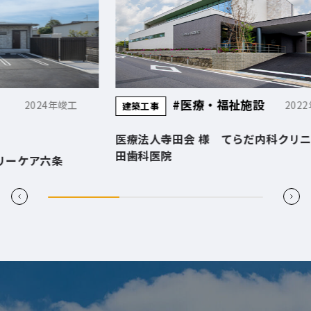
#医療・福祉施設
2022年竣工
建築工事
医療法人寺田会 様 てらだ内科クリニック 寺
平
田歯科医院