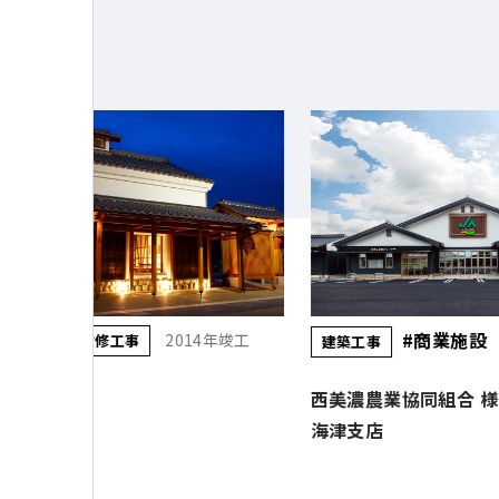
#商業施設
#商業施設
2022年竣工
建築工事
建築工事
西美濃農業協同組合 様 JAにしみの
ぎふ農業協同組合 様
海津支店
店