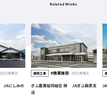
Related Works
#商業施設
2022年竣工
2014年竣工
建築工事
 JAぎふ蘇原支
JAぎふ 様 羽島中央支店