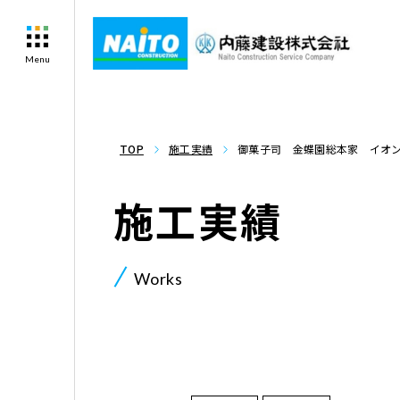
Menu
TOP
施工実績
御菓子司 金蝶園総本家 イオ
施工実績
Works