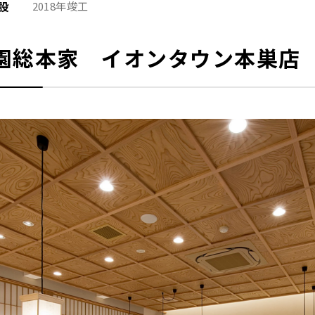
設
2018年竣工
園総本家 イオンタウン本巣店