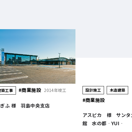
#商業施設
2019年竣工
設計施工
木造建築
設計施工
#商業施設
アウディアプルーブ
高山様
アスピカ 様 サンタガリシア別
館 水の都‐YUI‐