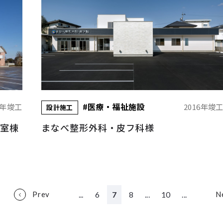
#医療・福祉施設
6年竣工
2016年竣
設計施工
教室棟
まなべ整形外科・皮フ科様
...
6
7
8
...
10
...
Prev
N