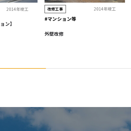
2014年竣工
改修工事
再生建築
改修
#マンション等
#マンション等
外壁改修
ドミトリー朝日
事