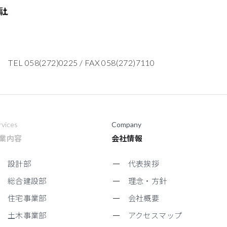
TEL 058(272)0225
/
FAX 058(272)7110
rvices
Company
業内容
会社情報
設計部
代表挨拶
総合建設部
理念・方針
住宅事業部
会社概要
土木事業部
アクセスマップ