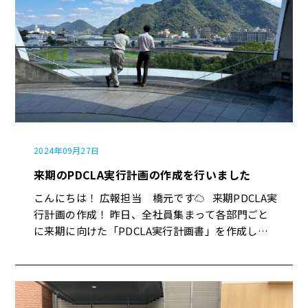
2024年09月27日
来期のPDCLA実行計画の作成を行いました
こんにちは！ 広報担当 橋元です☁︎ 来期PDCLA実
行計画の作成！ 昨日、全社員集まって各部門ごと
に来期に向けた「PDCLA実行計画書」を作成しま
した。 PDCLAとは、「Plan（計画）」「Do（実
行）」「Check（評価）」「Learn（学び）」
「Action」 「（改善）」のサイクルを回帰し、業
務をより良くしていく仕組みです。 このサイクル