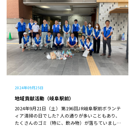
を取り入れ、会社全体の成長やサービスの向上を目
指しています！? ちなみに広報では、 引き続き
YouTubeやInstagram、TikTokでの情報発信を行
い、 自社の魅力を伝えていく予定です? Instagram
やTiktokでは、各1万人のフォロワーを目指して頑
張ります✨ PDCLAのサイクルを使うことで、業務
の見直しと改善を常に続けることができます。 今
年の課題をしっかり振り返り、学びを次のアクショ
ンに活かしさらに良いサービスを 提供できるよう
頑張っていきますので、どうぞご期待ください！
ちなみに、本日の会場は「長良川国際会議場」でし
た。 スクリーンを開けると、眺めがよく自然を感
2024年09月25日
じながらお昼休憩を過ごすことができました? そ
れでは、また会いましょう☁
地域貢献活動（岐阜駅前）
2024年9月21日（土） 第196回JR岐阜駅前ボランテ
ィア清掃の日でした?️ 人の通りが多いこともあり、
たくさんのゴミ（特に、飲み物）が落ちていまし
た? 約20名での実施でした。 今回も大量のゴミを