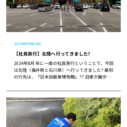
2024年09月04日
【社員旅行】北陸へ行ってきました?
2024年8月 年に一度の社員旅行ということで、今回
は北陸（福井県と石川県）へ行ってきました? 最初
の行先は、『日本自動車博物館』?? 旧車が展示さ
れており、車に興味がない人でも楽しめる施設でし
た♩ その後、昼食会場へ? 新鮮な海鮮を食べること
ができ幸せなひと時でした✨ 今回の社員旅行は、
総勢73名の方にご参加いただきました！ 社員の方
だけではなく、ご家族の方もご参加いただくことで
より楽しく過ごせたのではないでしょうか☺ 来年
の社員旅行はどこになるのか楽しみです♩