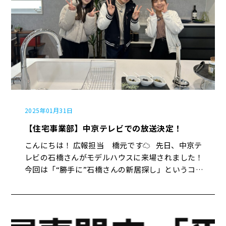
2025年01月31日
【住宅事業部】中京テレビでの放送決定！
こんにちは！ 広報担当 橋元です☁︎ 先日、中京テ
レビの石橋さんがモデルハウスに来場されました！
今回は「“勝手に”石橋さんの新居探し」というコー
ナーで取材を受け、モデルハウスの様子が紹介され
る予定です。 📺 放送日：2月11日（日）18:00～ 📺
放送局：中京テレビ どのように取り上げられる
か、ぜひご覧ください！ また、視聴後の感想や反