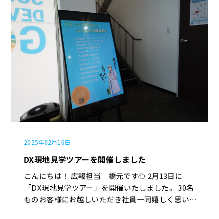
プログラムです。 建築施工管理基礎講座とは？ 建
築施工管理基礎講座は、建築業界での施工管理に必
要な知識や技術を学ぶ研修です。 特に、施工管理
技能士としての基礎をしっかり身につけることを目
的としています。 研修では、以下のような内容を
学びます。 ・施工管理の基礎（工事の流れ、建築
基準法、施工管理技能士の役割） ・安全管理・品
質管理（現場の安全確保、品質管理の重要性） ・
工程管理・原価管理（工事スケジュールの作成、コ
スト管理） ・実技研修（測量、墨出し、コンクリ
ートや鉄筋の施工、足場の基礎作業） 座学と実技
を組み合わせたカリキュラム、建築のプロフェッシ
2025年02月16日
ョナルとしての土台を整えます。 研修を終えた新
入社員達、学んだ知識と技術を話し合い、現場での
DX現地見学ツアーを開催しました
実践に挑戦していきます。 内藤建設では、社員間
こんにちは！ 広報担当 橋元です☁︎ 2月13日に
の成長を全力でサポートし、技術力の高い人材育成
「DX現地見学ツアー」を開催いたしました。 30名
に力を入れています。 新入社員たちがどのように
ものお客様にお越しいただき社員一同嬉しく思いま
成長していくのか、私たちも楽しみです！ 今後も
す。 本ツアーには建設業界にとどまらず、製造業や
研修の様子や今後の学びを随時お伝えしていきます