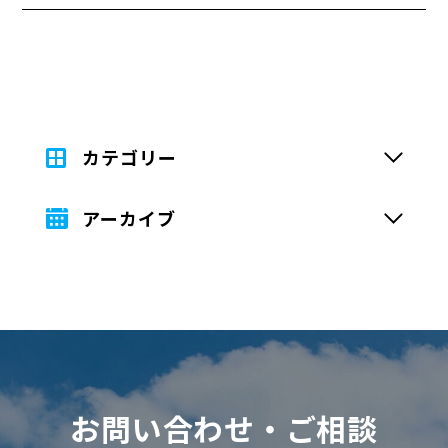
IT業界など他業種の方々も参加し、 最新のDX（デ
ので、どうぞお楽しみに！
ジタルトランスフォーメーション）事例を発表させ
ていただきました。 参加者からは「この取り組み
は、自社でも応用できるのでは」といった意見が出
るなど、 業界を超えたDXの可能性を感じる場面も
ありました。 最後に行われた懇親会では、DXを推
進する上での課題や展望について意見交換が行わ
カテゴリー
れ、 参加者同士のネットワークも広がる貴重な機
会となりました！ 内藤建設では、今後もDXを活用
アーカイブ
した業務改革を進めるとともに、 他業種との連携
を強化し、さらなるイノベーションを目指していき
ます✨ 次回のDX関連イベントにもぜひご期待くだ
さい！🌼
お問い合わせ・ご相談