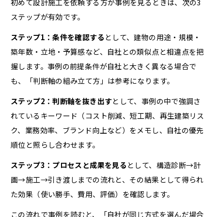
初めて設計施工を依頼する方が事例を見るときは、次の3
ステップが有効です。
ステップ1：条件を確認する
として、建物の用途・規模・
築年数・立地・予算感など、自社との類似点と相違点を把
握します。事例の前提条件が自社と大きく異なる場合で
も、「判断軸の組み立て方」は参考になります。
ステップ2：判断軸を抜き出す
として、事例の中で強調さ
れているキーワード（コスト削減、短工期、再生建築リス
ク、業務効率、ブランド向上など）をメモし、自社の優先
順位と照らし合わせます。
ステップ3：プロセスと成果を見る
として、構造診断→計
画→施工→引き渡しまでの流れと、その結果として得られ
た効果（使い勝手、費用、評価）を確認します。
この流れで事例を読むと、「自社が同じ方式を選んだ場合