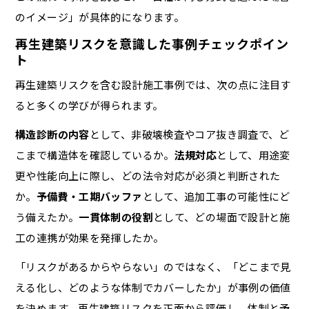
のイメージ」が具体的になります。
再生建築リスクを意識した事例チェックポイン
ト
再生建築リスクを含む設計施工事例では、次の点に注目す
ると多くの学びが得られます。
構造診断の内容
として、非破壊検査やコア抜き調査で、ど
こまで構造体を確認しているか。
法規対応
として、用途変
更や性能向上に際し、どの法令対応が必須と判断された
か。
予備費・工期バッファ
として、追加工事の可能性にど
う備えたか。
一貫体制の役割
として、どの場面で設計と施
工の連携が効果を発揮したか。
「リスクがあるからやらない」のではなく、「どこまで見
える化し、どのような体制でカバーしたか」が事例の価値
を決めます。再生建築リスクを正面から評価し、体制と予