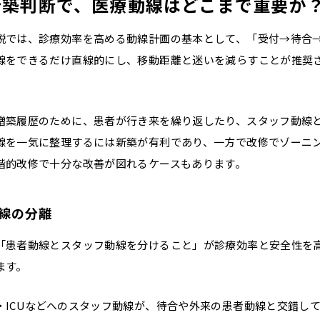
新築判断で、医療動線はどこまで重要か
説では、診療効率を高める動線計画の基本として、「受付→待合
線をできるだけ直線的にし、移動距離と迷いを減らすことが推奨
増築履歴のために、患者が行き来を繰り返したり、スタッフ動線
線を一気に整理するには新築が有利であり、一方で改修でゾーニ
階的改修で十分な改善が図れるケースもあります。
線の分離
「患者動線とスタッフ動線を分けること」が診療効率と安全性を
ます。
・ICUなどへのスタッフ動線が、待合や外来の患者動線と交錯し