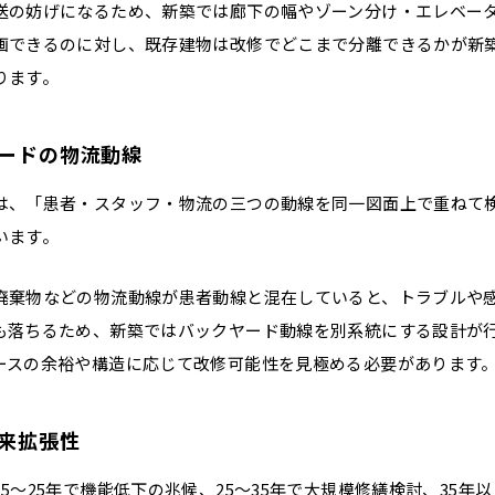
送の妨げになるため、新築では廊下の幅やゾーン分け・エレベー
画できるのに対し、既存建物は改修でどこまで分離できるかが新
ります。
ードの物流動線
は、「患者・スタッフ・物流の三つの動線を同一図面上で重ねて
います。
廃棄物などの物流動線が患者動線と混在していると、トラブルや
も落ちるため、新築ではバックヤード動線を別系統にする設計が
ースの余裕や構造に応じて改修可能性を見極める必要があります
来拡張性
5〜25年で機能低下の兆候、25〜35年で大規模修繕検討、35年以