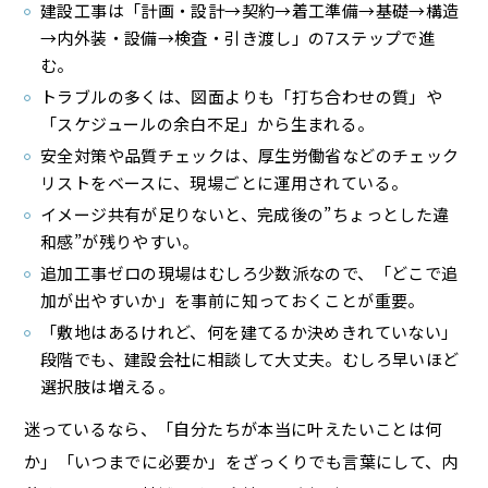
建設工事は「計画・設計→契約→着工準備→基礎→構造
→内外装・設備→検査・引き渡し」の7ステップで進
む。
トラブルの多くは、図面よりも「打ち合わせの質」や
「スケジュールの余白不足」から生まれる。
安全対策や品質チェックは、厚生労働省などのチェック
リストをベースに、現場ごとに運用されている。
イメージ共有が足りないと、完成後の”ちょっとした違
和感”が残りやすい。
追加工事ゼロの現場はむしろ少数派なので、「どこで追
加が出やすいか」を事前に知っておくことが重要。
「敷地はあるけれど、何を建てるか決めきれていない」
段階でも、建設会社に相談して大丈夫。むしろ早いほど
選択肢は増える。
迷っているなら、「自分たちが本当に叶えたいことは何
か」「いつまでに必要か」をざっくりでも言葉にして、内