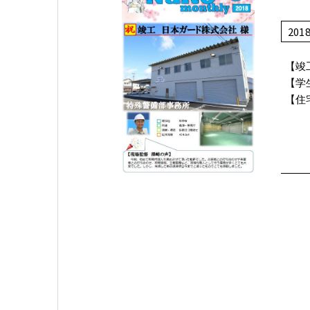
201
【竣
【学
【住