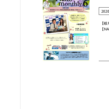
202
【岐
【NA