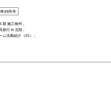
4年09月号
４期 施工物件」
旅行 in 北陸」
ーム活動紹介（ES）」