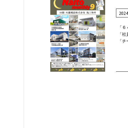
202
「６
「社員
「チ