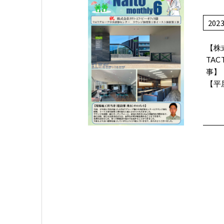
202
【株
TA
事】
【平