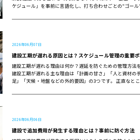
のチェックリストがあるか 現場監督がどれくらいの頻度で現場に
限の補修"で止まっていた リフォームトラブルの解説では、 工事範
②「安全性・性能」は"削らないゾーン" 注文住宅の優先順
プ1「今の暮らしの"満足・不満"を書き出す」 家づくりの
設トラブルは"契約前の3枚セット（契約書・見積書・図面）
ケジュール」を事前に言語化し、打ち合わせごとの"ゴール
入っているか ミスややり直しがあったとき、どう情報共有してい
囲を図面や仕様書で明確にする どの部分が契約に含まれていて、
説する記事の多くは、 予算・資金計画 立地・周辺環境 間取り 設備
ぐ伝え方として、「現在の住まいの満足・不満を具体的に
えればかなり防げる」 最も重要なのは「工事範囲・金額・
めて臨むことが必須です。 正直なところ、この準備だけで
るか 安全・品質に関するルールが明文化されているか 正直なとこ
どこからが別途かを確認する ことがトラブル防止策としてはっき
住宅性能 外観 と並べつつ、「性能は削る優先度を最も下げるべ
る」ことが推奨されています。 たとえば、 洗濯物を2階まで運ぶの
追加工事・アフター」の5つを紙で確認しておくこと 失敗
合わせ回数は体感で2〜3割減り、決定スピードと満足度は
ろ、ここはホームページやパンフレットだけでは分かりづ
り書かれています。 ズレ③ お金と追加費用のライン 工事トラブル
き」としています。 静岡の建築家も、「後悔しない家づく
が大変で、階段を上る前に一回ため息が出る 玄関が狭く、家族で
めには「不安なままハンコを押さず、"全部聞いてから決め
変わります。 【この記事のポイント】 打ち合わせ前に用意してお
分です。 内藤建設に限らず、「設計・施工・監理」の体制
の記事では、「見積額と請求額の差」が、認識ズレの代表
軸」として 暮らしのイメージ 家族の価値観 信頼できるパートナー
出かけるときに靴を履く順番待ちが発生する 冬になるとリビング
分に約束すること」 建設会社とのトラブルで"本当によくあるこ
くべき「5つのメモ」と「持ち物」 現場目線で見た「うまくいく打
方を聞いてみると、その会社の"品質への向き合い方"が見
て挙げられています。 追加工事の説明は受けたつもりだが、金額
と共に、"長期的な安全とメンテナンス性"を重視する視点
で上着を脱げず、家の中でも肩が固まりがちになる 北陸の住宅会
と" 正直なところ、「悪質業者に騙された」というケース
ち合わせ」と「後悔が残る打ち合わせ」の違い 岐阜エリアでの実
2026年06月07日
す。 お客さま「実は、"現場監督って何をしている人なんです
までは聞いていなかった 「このくらいでできます」と言われた予
しています。 内藤建設でも、優先順位を一緒に決めるときに、
社も、「伝え方のコツは"具体的×理由つき"」とし、 「物干しが2
「お互いの思い込み」でこじれるケースの方がずっと多い
体験から分かる、"会社と一緒に考えるためのコツ" 今日のおさら
建設工期が遅れる原因とは？スケジュール管理の重要ポ
か？"という疑問がずっとあって…」 弊社「今日は、"現場監督の
算感と、最終見積もりが違った 実数精算（実費計算）項目の意味
造・耐震 断熱・気密 防水 は「原則として削らないゾーン」にしま
階にあり重い洗濯物を運ぶのが大変」 「玄関が狭く家族で渋滞す
トラブルの正体を知っておくだけで、未然に防げる場面は
い3つ 打ち合わせは「その場で考える時間」ではなく「決める時
一日の流れ"を例に、品質管理の話も一緒にさせてください」 
を理解しないまま契約していた 建設現場のトラブル対策ガイドで
す。 弊社「正直なところ、この部分を削ってしまうと、後
る」 「冬が寒く隙間風を感じる」 といった"今の不満"を例に挙げ
ど増えていきます。 よくあるトラブル① 「それ、見積もりに含ま
間」に変える 家族・社内の"モヤモヤ"を持ち込んでいいが、最低
建設工期が遅れる理由は何か？遅延を防ぐための管理方法
した会話を嫌がらず、むしろ楽しそうに話してくれる会社
は、 契約書で金額と内訳を明確にする 契約内容を関係者全員に共
っと続く不便さや不安"になりやすいです。代わりに、後か
ています。 内藤建設の打ち合わせでも、 お客さま「玄関が狭く
れてないんですか？」 設計者や弁護士がまとめた"契約チ
限の整理はしておく 迷っているなら、まず「何をいつまでに決め
建設工期が遅れる主な理由は「計画の甘さ」「人と資材の
験上、"裏側の品質"も安定していることが多いです。 内藤建設の
有する ことが、認識のズレ防止策として挙げられています。 内藤
やすい部分で調整しましょう」 階層③「立地・使い勝手」は"未来
て、朝の時間になると毎日ちょっとした渋滞が起きるんです」
スト"でも、最初に挙がるのが「見積金額の内訳が曖昧」「
たい打ち合わせか」を1行で書き出す この記事の結論 一言で言う
足」「天候・地盤などの外的要因」の3つです。 正直なと
実体験で見る「品質のヒヤリ」と「リカバリー」 ここから
建設でも、 弊社「この金額は"ここまで"を含んだものです
の自分"で選ぶ 注文住宅の優先順位として、「予算の次に
社「"渋滞"という言葉がすごくヒントになります。今日は"
での費用が含まれているか不明」という指摘です。 たとえば、
と「建設の打ち合わせは"事前メモ"と"ゴール設定"で9割
ての現場で"予定どおり"は非現実的ですが、初期計画と情
内で印象に残っている2つの実例をご紹介します。 失敗も
の可能性がある部分は、この3つです」 と、最初から「ブ
は立地・周辺環境」とする記事が多くあります。 理由はシ
分"をどう変えたいか、という目線で玄関まわりを考えてみ
構工事（駐車場・フェンス・門扉） 地盤調査・地盤改良費 水道引
最も重要なのは「要望・予算・優先順位・スケジュール・
の質を上げることで、体感では遅延リスクを半分近くまで
伝えした方が、現場のリアルが伝わると思うからです。完
ところ」を一緒に確認するようにしています。 正直なとこ
で、 土地の条件は後から変えにくい 建物はリフォームできても、
う」 という会話から、靴の収納と動線を優先したプランが生まれ
き込み・浄化槽・電気引き込み 設計料・確認申請費用 引っ越し費
を前もって書き出すこと 失敗しないためには「全部決めて
ます。 【この記事のポイント】 工期遅延を引き起こす「5つの原
えられた成功談よりも、揺らぎのあったエピソードの方が
つか出てくる話"を前倒しで共有しておいた方が、お互いに
立地は移動できない からです。 立地判断でよく挙がるポイント
たことがあります。 要望は、最初から"間取りの形"でなく
用・仮住まい費用 こうした費用は、「本体工事」とは別に発生し
く」より、「決め方を一緒に考えてもらう」スタンスで臨
因」と、現場でよくあるパターン スケジュールを守るために、発
への向き合い方が見えてくるはずです。 実体験① 床の"わずかなふ
す。 内藤建設の現場で起きた"ズレ"と、その解消方法 ここから
は、 交通・通勤・通学の利便性 周辺施設（スーパー・病院・公園
夫です。まずは「毎日のどこで、ため息が出るか」を書き
やすく、リフォームや新築のトラブルでも"抜けていた費用
打ち合わせ前に準備すべき"5つのメモ" 正直なところ、打
注者側が事前にできる具体的な工夫 岐阜エリアの現場で感じる、
2026年06月06日
わつき"から分かったこと ある住宅の完成検査中、リビン
は、内藤建設での実体験をベースに、「どう防いだか」「
など） 教育環境や治安、災害リスク 将来の環境変化（都市計画・
から始めましょう。 ステップ2「Must／Better／Niceの3段階で
てよく挙げられます。 香川県の「建設工事の請負契約トラ
に何も準備せずに行っても、会話自体は成り立ちます。 た
リアルな"段取りの重要性" 今日のおさらい3つ 工期は「天気」よ
建設で追加費用が発生する理由とは？事前に防ぐ方法
で「歩くとほんの少しだけ沈むような感覚」がありました。
て直したか」をお伝えします。具体的な事例を知っておく
家族のライフステージ） 岐阜エリアでも、「今の通勤時間」と同
分ける」 要望整理のコツとして、 Must（絶対必要） Better（で
止」でも、発注者の留意事項として 信頼できる業者を選ぶ 設計・
の場合は「思い出しながら話す時間」が増え、後から「あ
り「段取り」と「情報共有」で決まる 余裕ゼロの工程表は、それ