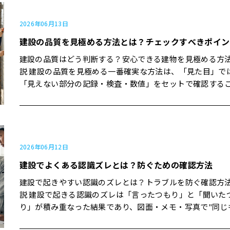
2026年06月13日
建設の品質を見極める方法とは？チェックすべきポイン
建設の品質はどう判断する？安心できる建物を見極める方
説 建設の品質を見極める一番確実な方法は、「見た目」で
「見えない部分の記録・検査・数値」をセットで確認する
す。 正直なところ、仕上がりだけを見て判断するのはプロ
しいですが、いくつかのポイントさえ押さえれば、施主側で
ない建物"はかなりの確率で避けられます。 【この記事のポイン
ト】 素人でもチェックできる「表に出る品質」と「裏側の品質」
内藤建設の現場で実際にあった"ヒヤリ"と"リカバリー"の
2026年06月12日
品質の高い会社ほど、むしろ"見せたがる"3つのもの 今日のおさら
建設でよくある認識ズレとは？防ぐための確認方法
い3つ 品質は「人柄」ではなく「記録・検査・数値・現場の空気」
で見る 完成後の見た目だけで判断しようとすると、どうしても精
建設で起きやすい認識のズレとは？トラブルを防ぐ確認方
度が落ちる 迷っているなら、「何をどこまで見せてくれる会社
説 建設で起きる認識のズレは「言ったつもり」と「聞いた
か」で比較するのがおすすめ この記事の結論 一言で言うと「建設
り」が積み重なった結果であり、図面・メモ・写真で"同じ
の品質は"見えない部分をどこまで見せてくれるか"で判断
見る習慣"を持てば、かなりの割合を防げます。 正直なと