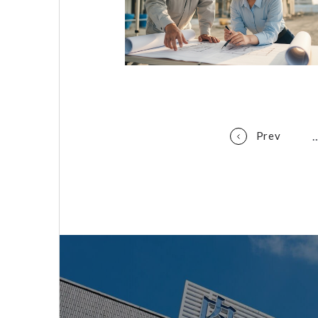
..
Prev