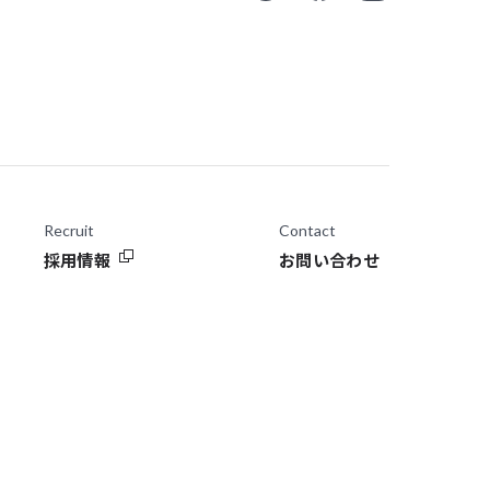
 耐
いま
 よ
く」
光が入
も、基
を防ぐ
と書
りまし
程への
直に言
見積
改めて
ます。
い不具
こうい
的な確認
では、
ずる」
ッ
とした
ったケ
因
ルで多
の段階
ていき
れてい
に、今
部"ま
じ規模の
延の解
れてい
0年後
、 お
た説明
大きな
遅れの
事故防止
基準に
のの一
か」を
いう"本
 ポ
手書きメ
Recruit
Contact
ばいい
」 設計
「せっ
採用情報
お問い合わせ
「大丈
んです
してく
事で
全体の
0〜
宅会社
んで
設備工
宅リノ
極める
出し、家
「週末
してか
テラン
この
タイミ
重要事
さい。
トリー
ます。
"を一緒
調整
仕上げ
間前倒
があり
、「モ
する記
ークリ
わせ
、「今
共有す
客
ら「朝
 結果
の両方