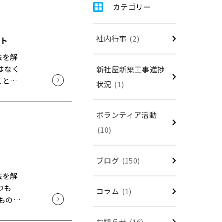
カテゴリー
社内行事
(2)
ト
法を解
はなく
新社屋新築工事進捗
ことで
状況
(1)
でも難
も"危
ボランティア活動
(10)
実体験
ブログ
(150)
法を解
つも
コラム
(1)
ものを
でき
ころ、内
お知らせ
(16)