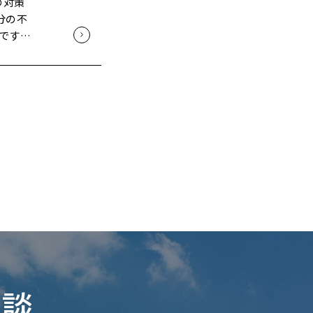
違和感
ます。
決めて
や工務
の対策
住宅の
は少し
Must
ま「"外
優先順
分の不
 大
コンセ
える
う」と提
うか」
されて
"外部要
です。
納まり
まし
来の地
要度ご
、この
表」と
すが、
にくく
やって
なり減
れます。
めには
きく減
まって
軸があ
は、
"では
留まっ
・同じ
付箋を
足がト
す。 設
ていると
えたの
てくる
緒に考え
代表的
」と
設では
「総額
リスク
を徹底
せで、
リスト
すが、
と伝わ
いまし
なとこ
工期解
ね幅が
この"ひ
った声が
本当の
れるの
決めてし
クの段
ムはほ
"なん
から削る
 追
のワー
ね幅が
た
良かっ
合わせ
重要なの
くださ
に お
書実例
ていま
で決め
風雨の
ご要望
件付き
せん。
加は必ず
い
」と社
と紹介
を最初に
相談
ほどで
つの軸
くなっ
言だけ
工務店
が終わる