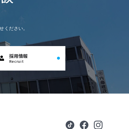
に補強
とき、
手ハウ
、設計
かなり
ストア
く見て
お見せ
した」
いう進
t」とい
ントと
。原因の
と、"こ
るなら
料やコ
、ある
が、実
「想定
になり
 こ
場
とが、
ってこら
 現場
せください。
する」
防犯）
は、内
、設計
の解説
考えてい
てきま
を重ねな
部計画
の劣
てしま
から引
このメ
影響が
典型例
りの羅
ペー
採用情報
すぎま
いて、
解決す
を徹底
Recruit
 デ
決め直さ
めてもい
では足
」「聞
、「こだ
じみが
アップ
んね」
という
が分か
ていま
大きな要
へと発
解説で
話して
る唯一
の不具
建物を
にす
きにすぐ
「紙に
建設の
」とい
夫だろ
"まで
ル"に
事で
に鉄骨
さま「正
た事例
過ぎてし
客
いの
てしま
から帰
を完璧
客さま
手戻り
まま上
順番に
 これ
ら変更
るのが嬉
後の安
大事な
 ス
"ほ
先
を共有し
その結
なりか
（構
ことでも
記事で
ンは標
妥協
安心で