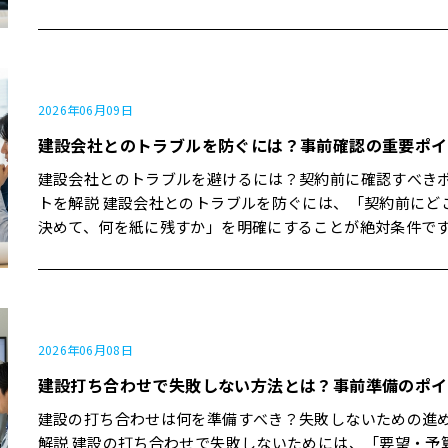
せん。でも、一緒に"気づける現場"を目指したいと思って
ケール） 注文住宅トラブルをまとめた記事では、 図面と実際の仕
重要なのは「予算の枠と"絶対に譲れない条件"を先に家族
せん。 正直なところ、この"伝え方の3ステップ"を意識す
す」 ただし、このレイヤーだけで「品質が高い／低い」を決めて
上がりが違う 色や素材のイメージ違い コンセントや棚の高さなど
で共有すること」 失敗しないためには「迷ったときに戻る
で、完成後の「なんとなくモヤモヤする」という後悔は、
しまうのは危険です。 本当に大事なのは、次のレイヤーか
細部の認識ズレ が大きな不満になりやすいと指摘されています。
メモ"を作ってから、仕様やデザインを決めること」 建設の優先順
かなり減らせます。 【この記事のポイント】 「ほしい家」ではな
す。 レイヤー② 見えない部分の品質（プロの領域） 建物の寿命や
よくある例： 「白い壁」と言っていたが、想像よりも"グレー寄
位は「4つの階層」で考える 正直なところ、「全部大事で
く「どんな暮らしをしたいか」から要望を整理する方法 現場目線
安全性に効いてくるのは、 構造（柱・梁・基礎・金物） 防水（ベ
り"だった 「広いリビング」と聞いていたが、家具を置くと想像よ
い出した瞬間、計画はほぼ間違いなく詰まります。 だから
で分かる、伝わる要望書と伝わらない要望書の違い 岐阜で多様な
2026年06月09日
ランダ・バルコニー・外壁の取り合い） 断熱・気密（断熱材の施
り狭く感じた 「段差をなくしてほしい」と言ったつもりが、微妙
全ての建設計画を「4つの階層」に分けて考えるのが現実的
建築に携わる内藤建設の実体験から学ぶ"伝え方のコツ" 今日のお
建設会社とのトラブルを防ぐには？事前確認の重要ポイ
工精度、隙間の処理） といった"完成すると見えなくなる部分"で
な段差が残っていた リフォームトラブルの解説でも、「打ち合わ
階層ごとに考えると、判断のスピードも精度も大きく変わ
さらい3つ 要望整理は「書き出す→分ける→削る順番を決める」の
す。 ここを一般の方が直接チェックするのは難しいので、 工事中
せが大まかだと、仕上がりイメージのズレが起こりやすい
ます。 階層①「予算・資金計画」が一番下の土台 複数の住宅・建
3ステップ 伝えるときは「具体的×理由つき」が鉄則 迷っている
建設会社とのトラブルを避けるには？契約前に確認すべき
の「構造・断熱・防水」の写真を見せてもらう 中間検査・完了検
し、モデルハウス見学や施工事例の確認、仕様の細かな記
設会社は、「優先順位の基本は予算 → 土地 → 建物」と明
なら、まずは"今の不満"を書き出すところから始める この記事の
トを解説 建設会社とのトラブルを防ぐには、「契約前にど
査の有無と、その結果を確認する 現場監督が、どのタイミングで
めています。 内藤建設の現場でも、LDKの天井高さをめぐっ
ます。 また、注文住宅の優先順位として「1.予算・資金計
結論 一言で言うと「建設で後悔しない鍵は"要望に優先順
決めて、何を紙に残すか」を明確にすることが絶対条件です
どんなチェックをしているかを聞く こうした"見えない部分を見え
客さま「"少し高め"と聞いていたので、もっと吹き抜け感
重要と整理するコラムも多くあります。 つまり、 どこまでなら無
を付けて伝えること"」 最も重要なのは「ほしい"モノ"で
直なところ、この"事前確認の質"だけで、後のトラブルや
る化する仕組み"の有無が、品質を測るポイントになります
思っていました」 という声をいただいたことがあります。 
理なく投資できるか（総予算） 土地・建物・設備・外構などにど
叶えたい"暮らし"を言葉にすること」 失敗しないためには
感で半分以下に減らせます。 【この記事のポイント】 契約前に必
建設では、 基礎配筋 構造金物 防水シート 断熱材施工後 など、各
来、 天井高さを数値（例：2,400mm→2,600mm）で示す 近い事
う配分するか を先に決めることで、後の"取捨選択"が一気にラク
を叶えようとせず、"削るならここ"まで先に決めておくこと」
ず確認しておきたい「10のチェック項目」 内藤建設の実体験から
タイミングで写真を残し、簡単なコメントを添えた「工事
例写真やモデル空間を一緒に確認する ことを徹底するようにしま
になります。 ある企業の工場計画で、社長が最初の打ち合
望整理は「暮らし」から始める 正直なところ、「20帖のリ
分かる、"トラブルになりやすい"グレーゾーン 万一トラブルにな
をまとめてお渡しすることがあります。 お客さま「実は、
した。 ズレ② 工事範囲と"どこまでやるか" 建設トラブルを扱う記
「総額◯億円まで」 「うち建物に◯割、設備に◯割」 と書いたメ
グ」「対面キッチン」「個室×3部屋」といった"アイテム
ったときの、公的な相談先や制度の存在 今日のおさらい3つ トラ
2026年06月08日
や床下を見てもよく分からないと思っていましたが、"こう
事では、「どこまでが工事範囲か」の認識違いが最も多い
モを持って来られたことがありました。 社長「正直なとこ
ト"だけでは、設計側も本当に提案しづらいです。 建築士
ブルの多くは「契約時の確認不足」と「言った・言わない
建設打ち合わせで失敗しない方法とは？事前準備のポイ
うに作っている"と分かるだけでも、安心感が全然違うんで
とされています。 「外構も含めて」と思っていたが、見積りは建
かい仕様はプロに任せたいんです。その代わり、この"枠"
社も、「要望書には"ほしい家"ではなく"ほしい暮らし"を
生まれる 契約書・見積書・図面の3点セットを揃えて「同じ内容」
レイヤー③ プロセスの品質（会社の姿勢） 最後は、「どう
物本体だけだった 「バリアフリー」と頼んだが、トイレ前の小さ
緒に守りたい」 この一言で、私たちの頭の中にも"判断軸"
大事」と何度も発信しています。理想の暮らしを言葉にで
であるか確認する 迷っているなら、まず「自分が一番不安なポイ
建設の打ち合わせは何を準備すべき？失敗しないための進
いるか」だけでなく「どう管理しているか」。 例えば、 自主検査
な段差はそのままだった 「全部お任せ」と言ったつもりが、"最低
き、その後の提案や調整が非常にスムーズになりました。 階層
どうかが、設計の質を大きく左右する分岐点になります。 ステッ
ントはどこか」を紙に書き出す この記事の結論 一言で言うと「建
解説 建設の打ち合わせで失敗しないためには、「要望・予