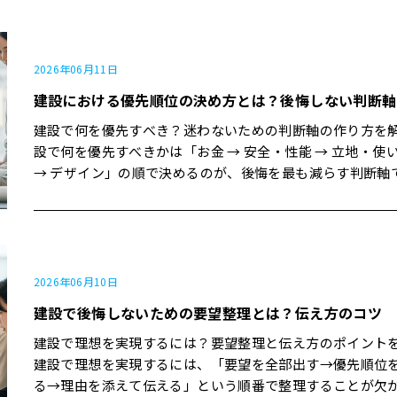
る」 最も重要なのは「図面通りに作られているか・記録が
藤建設の現場でも"ゼロ"にはなりませんが、要所での「見
いるか・第三者の目が入っているか」を確認すること 失敗
化」と「記録」の徹底で、手戻りやクレームは体感で大き
ためには「完成前に"現場を一緒に歩く日"を必ず作ること」 建
ています。 【この記事のポイント】 施主と建設会社でズレやすい
品質を見極める"3つのレイヤー" 品質と聞くと、「壁がま
「5つのポイント」 実際にあった"ズレ"のビフォーアフター事例
2026年06月11日
「ドアの建て付けが良い」といった"見た目"に目が行きが
今日からできる「ズレを防ぐ確認の型」 今日のおさらい3つ 認識
建設における優先順位の決め方とは？後悔しない判断軸
正直なところ、それは大事ですが、プロ目線では品質には3
ズレのほとんどは「紙で揃えていない」ところから生まれる 打
イヤーがあります。 見た目で分かる"仕上がりの品質" 見えない部
合わせ内容は、"言葉"ではなく"図面・写真・メモ"で残す 迷って
建設で何を優先すべき？迷わないための判断軸の作り方を解
分の"構造・下地・納まりの品質" プロセスとしての"検査・記録・
いるなら、「どこが一番不安か」を1行メモして次の打ち合
設で何を優先すべきかは「お金 → 安全・性能 → 立地・使
体制の品質" このレイヤーを意識するだけで、完成した建物に対す
持っていく この記事の結論 一言で言うと「建設の認識ズレは"可視
→ デザイン」の順で決めるのが、後悔を最も減らす判断軸
る見方が大きく変わってきます。 レイヤー① 仕上がりの品質（誰
化＋記録"でかなり防げる」 最も重要なのは「工事範囲・
正直なところ、この"軸"を先に持てるかどうかで、打ち合
でも見える） ここは施主側でもチェックしやすい部分です。
り・金額・工期・担当範囲」を毎回"同じ紙"で確認すること
迷いとストレスが体感で半分くらいまで下がります。 【この記事
ば、 壁や天井の"波打ち"：光を斜めから当てるとムラが分かる 建
しないためには「分かったふりをせず、"これで合ってます
のポイント】 住宅・事務所・工場に共通する「優先順位の基本4階
具の開け閉め：スムーズか、こすれたり勝手に動いたりし
口癖にすること」 建設でよく起きる"認識のズレ"とは？ 正直なと
層」 実際の打ち合わせで"迷い"が減ったリアルな事例 予算オーバ
床のふわつき：何か所か歩いてみて沈む感じがないか 隙間：巾
ころ、「悪意のある嘘」よりも「善意の勘違い」で起きる
ーや仕様変更が出たときに、ブレずに決めるための考え方 今日の
2026年06月10日
木・サッシまわり・カウンターなど、仕上げ同士の"すき間
ルの方が圧倒的に多いです。 建設現場の情報行き違いを分
おさらい3つ 判断軸は「予算 → 安全・性能 → 立地・使い勝手 →
建設で後悔しないための要望整理とは？伝え方のコツ
内藤建設の引き渡し前チェックでも、施主様と一緒に"歩き
記事でも、原因として 担当者ごとの情報量の差 作業範囲と責任の
デザイン」の順で考える 家族・社内で"譲れない条件ベスト3"を決
ら"これらを確認する時間を必ず取ります。 お客さま「こうやって
曖昧さ 重要事項の記録不足 が挙げられています。これらは一つひ
めておくと迷いにくくなる 迷っているなら、まずは「何を諦めて
建設で理想を実現するには？要望整理と伝え方のポイント
一緒に見て回ると、自分では気づけなさそうなポイントも
とつは小さなことでも、積み重なると最終的に大きなトラ
もいいか」から言葉にしてみる この記事の結論 一言で言うと「建
建設で理想を実現するには、「要望を全部出す→優先順位
もらえて安心ですね」 弊社「正直なところ、完璧な現場はありま
と発展してしまいます。 ズレ① 仕上がりイメージ（色・質感・ス
設の優先順位は"お金と安全"を先に決めると後悔しにくい」
る→理由を添えて伝える」という順番で整理することが欠