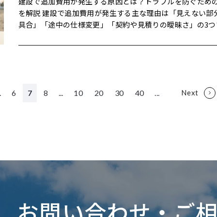
直、一般の方なら気づかないレベルでしたが、現場監督が
自分の計画でも同じパターンに陥ることを避けやすくなり
じくらい、「10年後の自分たちの動き方」をイメージして
きれば欲しい） Nice（あったら嬉しい） の3段階に分ける方法が
見積りの内容を十分確認し、納得してから契約する ことが明記さ
けばよかった」という後悔が出やすくなります。 住宅会社
だけで遅延リスクを抱えている 迷っているなら、「いつまでに」
建設で追加費用が発生する原因とは？トラブルを防ぐため
を覚えて職人に再確認。 監督「ここ、ほんのわずかですが、他の
実体験① コンセント位置の"なんとなく"が生んだズレ ある
いただくことが多いです。 お客さま「実は、今の職場から
よく紹介されています。 北陸の住宅会社も、「家族の希望を
れています。 内藤建設でも、初回の見積りに対して お客さ
店のコラムでも、「予算の上限」「希望条件のリスト」「
「どこまで」を早めに現場と共有するのがおすすめ この記事の結
を解説 建設で追加費用が発生する主な理由は「見えない部
場所と感覚が違う気がします。一回開けて確認しませんか？」
現場で、引き渡し前の確認の際に お客さま「あれ？ここに
遠くなるんですが、子どもの進学先と親の実家の位置を考
／Better／Niceで分類し、優先順位を付けておきましょ
構別途"って書いてあるんですが、どこまでが別なんでしょ
位」「イメージ資料」「質問メモ」の事前準備が強く推奨
論 一言で言うと「工期遅延は"計画の甘さ"と"途中変更"と
具合」「途中の仕様変更」「契約や見積りの曖昧さ」の3つ
工「気づきましたか…。実は、下地材の継ぎ手が他と違う
ントがあると思っていたんですが…」 というご指摘があり
と、このエリアが一番バランスいいんです」 こうした"未
案しています。 間取りラボの要望書ガイドでも、要望を重
という質問をいただくことがよくあります。 正直なところ
います。 メモ① 予算の"上限"と"理想" 注文住宅の打ち合わせのコ
因"の掛け算で起きる」 最も重要なのは「余白のある工程
正直なところ、追加費用ゼロで終わる現場の方が少数派で
になっていて…」 結局その部分は一度床を剥がし、下地を補強し
た。 図面上では、 図面：コンセントは壁のB面 お客さまのイメー
図"を一緒に広げながら決めると、「今だけ」に振り回され
とに整理しておくことが推奨されています。 実は、これを
質問を契約前にしていただけるだけで、その後の誤解はか
ツとして、「予算の上限を決めておく」ことは必ず挙げら
「変更・トラブルが起きたときの情報共有」 失敗しないた
事前の準備とルールづくりで、金額とトラブルの両方を大
てから再施工しました。 お客さまには、 現状の説明 問題が出る可
ジ：A面（テレビの裏） という"90度のズレ"が起きていたのです。
なります。 現場で見てきた「優先順位がうまく働いた例／失敗し
おくだけで、 予算調整が必要になったとき 土地条件や法規制で制
ります。 よくあるトラブル② 「こんなに追加費用がかかるとは思
同じことは事務所や工場、店舗でも当てはまります。 理想として
「完成希望から逆算して1〜2割の余裕をとること」と「決
らすことは十分にできます。 【この記事のポイント】 追加費用が
能性 補修方法と期間 を正直にお伝えし、工期を数日延ばしての対
原因を振り返ると、 打ち合わせ時に家具配置の話がメインだった
た例」 ここからは、内藤建設の実体験をベースに、「判断
約が出たとき に「何を残して何を見直すか」が一気にクリアにな
っていなかった」 国土交通省や住宅リフォーム推進協議会
はこのくらい（金額A） 絶対に超えたくないライン（金額B） この
いないことを早めに共有すること」 建設工期が遅れる"5つの主な
発生する"本当の原因"と、現場でよく起きるパターン 工事前・契
応となりました。 お客さま「"気づかなかったからそのまま
コンセント位置は「この辺」という指さし＋口頭の確認に
る現場」と「ない現場」の違いをお話しします。同じ条件
ります。 内藤建設のある住宅案件では、お客さまと一緒に
「リフォームでは追加工事等が発生しやすく、その説明不
2つを書いておくだけで、打ち合わせ中の話し方が変わりま
原因" 正直なところ、現場で工期が伸びるパターンは、見
約時・工事中、それぞれの段階でできる具体的な対策 岐阜エリア
.
6
7
8
...
10
20
30
40
...
Next
なく、"気づいたからこそやり直す"という判断をしてもら
ていた という"曖昧さ"でした。 この経験以降、 コンセント・スイ
予算でも、判断軸の有無で完成後の満足度はまったく違っ
使って Must：断熱性能、朝の日当たり、駐車場2台 Better：書斎
ラブルの原因になる」と注意喚起しています。 解体してみたら下
計側も、「Bを超えないように、どこで調整するか」を一
だいたい似ています。 ここでは、業界でも指摘されている
で多様な建築に携わる内藤建設の実体験から学ぶ「防ぎ方
が、一番の安心材料になりました」 この現場以降、内藤建
ッチだけを示した「電気図」を施主と一緒にチェック 家具配置を
ものです。 実体験① 「コンセプトと予算」を先に決めた事務所計
コーナー、パントリー Nice：吹き抜け、バルコニーでのBBQ と分
地や配管が想像以上に傷んでいた 途中で仕様変更や設備のグレー
やすくなるからです。 内藤建設の打ち合わせでも、最初に
な原因を整理してみます。原因の正体を知ることが、遅延
「上手な付き合い方」 今日のおさらい3つ 追加費用は「ゼロにす
「完成検査時に"体で感じるチェック"を必ず入れる」こと
書き込んだうえで、位置を1つずつ指差し確認 を行うようにルール
画 ある岐阜市内の企業さまは、事務所移転の初回打ち合わ
けていきました。 最後にお客さまが「"欲しいもの全部"の
ドアップをした 契約書に「追加工事の扱い」が明記されていなか
の上限」を聞くと、「実は、なんとなくは決めているんで
と冷静に向き合う第一歩になります。 原因① 設計や計画の不備 ―
る」より「想定してコントロールする」方が現実的 事前調査・書
するようになりました。 実体験② 写真1枚が救った、見えない部
を変更しました。 弊社「正直なところ、ここは図面だけだ
コンセプト：「朝の出社が少し楽しみになるオフィス」 予算の上
しか持ってきていなかったら、きっと途中で迷子になって
った こうしたケースでは、「こんなにかかるとは聞いていない」
口に出すのが怖くて…」とおっしゃる方が多いです。 正直
最初の「1ミリ」が後で「1ヶ月」になる 建築求人サイトや
面ルール・こまめな報告で、トラブルの大半は避けられる 迷って
分の品質 別の現場では、外壁工事の途中で 防水シートの重
りにくいので、毎回一緒に指差しで確認させてください」 
限：◯◯万円 の2つだけを最初に共有してくださいました。 社長
た」と笑っていたのが印象的でした。 ステップ3「"削るならこ
「その場で"必要です"と言われて、断りにくかった」とい
ろ、その"なんとなく"を言葉にしてもらうところからが、
説の専門記事では、工期遅延の原因として真っ先に挙げら
いるなら、"予備費を何％見るか"と"追加のルール"を先に
一部、標準よりギリギリになっていることを、写真チェッ
と手間"を入れてから、コンセント位置のズレによるクレー
「正直なところ、オシャレすぎる必要はないんです。ただ、
こ"まで先に決めておく」 家づくりの体験談でも、「あと
あとから出てきます。 設計者による契約チェックリストでも、
打ち合わせのスタートだと感じています。 メモ② 要望リスト（家
が「設計ミス・図面の不備・計画変更」です。 国土交通省
まうのがおすすめ この記事の結論 一言で言うと「追加費用は"見え
階で監督が発見しました。 監督「写真で見ると、ここの重
ぼなくなりました。 実体験② 「外構も含めて」の"含め方"が違っ
となく暗くて狭い"今の雰囲気だけは変えたい」 ここから、 日当
場所を決めるのではなく、先に"削る候補"を決めておけば
加工事が発生した場合の見積方法・合意方法 実費精算となる項目
族・社内の意見を書き出す） 注文住宅やリフォームの打ち
キンググループ資料でも、工程が遅れる要因として 設計ミス・設
ない部分"と"途中変更"と"曖昧な約束"で発生する」 最も
他と違うように見えます。一度、現場で一緒に確認させて
ていた工場案件 岐阜県内の工場新築案件で、最初のご相談時
りと天井高さを優先 デザインは"シンプル＋少し遊び"に抑える 家
た」という声が多く見られます。 「しいのおうち」の要望
の扱い を契約前に確認すべきポイントとして挙げています。 内藤
では、「要望のリスト化」が基本中の基本として紹介され
計変更 発注ミス（鉄骨寸法違い、杭の本数違い、ボルト発注遅
は「工事前の調査と、追加費用が出たときのルールを契約
い」 現場で実測すると、仕様上はギリギリセーフ。 ただ、
客さま「外構も含めてトータルで計画したいです」 という
具は段階的に更新する前提で計画 という判断が自然とできるよう
でも、「間取りや予算的に難しければ削ってOK」という条
建設では、 弊社「追加工事ゼロをお約束することはできま
す。 必要な部屋・スペース こうしたい／こうしたくない 今の建物
れ） 所長・現場監督の力量差 が挙げられています。 具体的には、
ておくこと」 失敗しないためには「5〜10％の予備費＋追
強い地域ということもあり、 監督「正直なところ、"これで
をいただきました。 1回目の概算見積もりでは、 建物本体 駐車場
になりました。 完成後、「朝、出社したときの空気が違う
の要望を書いておくことで、後半の調整がスムーズだった
その代わり、"いつ・どういう形で"ご相談するかのルール
で嫌なところ・気に入っているところ といった項目を、箇条書き
こんなことが起こります。 配筋検査や中間検査で図面との不整合
事前合意」という2本立てで考えること 追加費用が発生する"3つの
お問い合わせ・ご
い"と言えなくはないんですが、"これでよし"と言い切れる
の舗装 最低限の外構（フェンス・門扉） を含めた提案をしました
員の方が話してくださり、「コンセプトと予算」という二
されています。 お客さま「たたみコーナーは、予算が厳し
決めさせてください」 とお伝えしています。 実は、この一
で構いませんので書き出してみてください。 大阪・奈良の
が見つかり、是正工事で数日〜数週間の遅れ 設計段階で納まりが
典型パターン" 正直なところ、「最初の契約どおりに工事