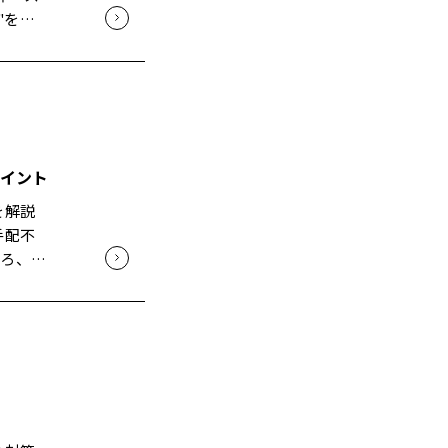
位を解
後悔を防
"を揃
"を決
伝え
工期・
、打ち
しないた
大きく
らい部
りの
る"と自
や考え
例とし
えてきま
を強調
よりも、
 構
です。
イント
驚くほ
こう
から"ず
を解説
は、経
ら変え
ェックリ
手配不
 弊
どこま
ころ、全
は、社
。追加
大事なの
朝の10
 外
決まる」
報共有
含めてお
レやすい
ンプル
ましょ
質問」
減らせ
璧に整
ろ、"い
から行
、品質
楽で
て大丈
むこと
出すこと
"とし
ち合わせ
グの一角
どう立
ブル防
だ、そ
 正
だけで、
れも聞