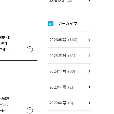
残って
える
しない
く減っ
設
っすぐ」
アーカイブ
ちです。
つのレ
ち
説 建
2026年 号
(166)
わせに
い勝手
です。
2025年 号
(81)
仕上が
わせ中の
 例え
 失敗
か？"を
2024年 号
(60)
ないか
トラブ
"の有無
析した
2023年 号
(2)
なが
を解説
2022年 号
(6)
教えて
ブルへ
を付け
 最も
かせま