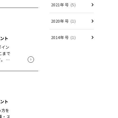
いま
・社内
るだけ
2021年 号
(5)
"判断軸
体感で
らで
2020年 号
(1)
す」と言
こそ、
です。
2014年 号
(1)
ント
ってき
」と
ポイン
載を勧
言してい
こまで
て お
画」が最
位と理由
。 正
が出ると
はなく、
後悔は体
。 内藤
それ以
「全部
 要
記録」
わせに
ビン
壁の中
のリス
いうふ
原因だ
ろ、細
や住宅会
」から
ント
すね」
だけは一
書くのが
作って
がで
きるか
め方を
算・ス