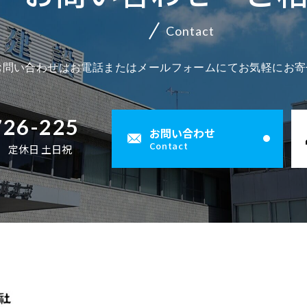
もないんです」 という話を職人と共有し、該当部分を厚め
が、打ち合わせの中で お客さま「"外構も含めて"と言った
を先に決めていた効果を強く感じた案件です。 これは、大
たら一番に削って大丈夫です」 この一言があるかないかで
でも、「後から一方的に請求されるのでは」という不安は
のコラムでも、「家族それぞれの希望や条件を共有し、リ
検討不足で、現場での"その場調整"が増える 発注内容の齟齬で、
方が珍しい」とまで言われるのが建設業界です。 でも、よ
して張り直しました。 後日、お客さまに工事記録の写真を
正直、もう少し"見せ方"まで考えてもらえると思っていま
スメーカーが言う「全体像とコンセプト→予算→細部」と
側の"動き方"が変わります。 正直なところ、「全部がMus
減るようです。 よくあるトラブル③ 「言った・言わない」「そん
ップしておくこと」が打ち合わせをスムーズに進めるポイ
資材の再発注→到着待ち 内藤建設でも、設計・施工が別会社だっ
いくと、追加費用の原因には共通するパターンがあります
Contact
した際、 お客さま「こういう話を隠さずに教えてもらえる
という本音が出てきました。 ここで初めて、 お客さまの「含め
め方とも合致しています。 実体験② 「全部大事」で最後まで決め
う計画ほど、最後に苦しくなりやすい。 だからこそ、「削
な説明は聞いていない」 建設工事のトラブルを扱う行政資
されています。 内藤建設の事務所計画の打ち合わせの場で
た案件で「天井裏の配管の納まりが図面上は収まっていた
パターンを知っておくだけで、現場で何かが起きたときに
の先何かあったときも、ちゃんと相談できる"という気持ち
る」のイメージ：来客動線や看板、植栽まで含めた"顔づくり"
きれなかった住宅計画 一方で、別のご家族は、 広さも 設備も デザ
ここ」という"出口"も一緒に決めておくのがおすすめです。 現
ラムでは、「口頭の約束だけ」「メモが残っていない」こ
企業さまはA4用紙3枚分の"社員から集めた要望メモ"を持
際には梁と干渉してしまった」というケースがありました。
の範囲内かどうか」を冷静に判断できるようになります。 原因①
お問い合わせはお電話またはメールフォームにてお気軽にお寄
ますね」 と言っていただけました。 品質は「ミスをゼロに
ちらの「含める」のイメージ：最低限の機能確保（駐車・
インも 「全部大事です」とスタートした住宅計画でした。 打ち合
から見た「伝わる要望」と「伝わりにくい要望」 ここから
紛争の大きな原因になっていると指摘されています。 打ち合わせ
れました。 そこには、 「椅子を引く音が気になる」 「オンライン
監督「このままでは天井が下がりすぎてしまいます。一度
外してみないと分からない「見えない不具合」 リフォーム
より、「ミスにどう向き合うか」で差がつくと、私たちは
というズレに気付きました。 それ以降は、 「機能としての外構」
わせのたびに、 お客さま「やっぱりここは譲れない気がし
藤建設の実体験と、建築士たちが語る"伝え方のポイント"
での口約束が図面や契約書に反映されていない 説明を聞いたつも
会議のとき、後ろがごちゃごちゃしていて恥ずかしい」 といっ
側と納まりを再検討させてください」 その結果、天井の一
でも、「壁や床を剥がして初めて分かる下地の腐食や配管
ます。 実体験③ "よくある"品質の誤解 よくあるのが、「高級な材
と「デザインとしての外構」を分けて説明 どこまでを今回の工事
した」 という会話が続き、最終的に予算オーバーが重なっ
がらお話しします。同じ要望でも、伝え方ひとつで設計者
りでも、文書に残っていない 担当者が変わり、引き継ぎがうまく
た、図面には出てこない声がたくさん書かれていました。 
変更と配管ルートの見直しが必要になり、工程に約1週間の
化」が追加費用の代表的な原因として挙げられています。 
726-225
料＝品質が高い」という誤解です。 高価なフローリングでも、下
範囲に含めるか、図面上で枠で囲って共有 という方法に変えまし
いました。 途中からは、 優先順位を付けるワークをやり直す 「こ
き出せる提案の幅が大きく変わってきます。 実体験① 「20帖のリ
いっていない 国土交通省が設置する「建設工事紛争審査会」は、
モが、その後のレイアウトや仕上げを考えるうえで、何よ
出ました。 この経験以降、私たちは「天井裏」や「設備ス
としては、次のようなものです。 床を剥がしたら、下地が腐って
お問い合わせ
地や施工が悪ければ、すぐにきしみや反りが出る 高性能な設備で
た。 弊社「正直なところ、"外構も含めて"という言葉は広
れ以上増やすなら、どこを減らすか」をセットで考える というフ
ビング」より「夜ここで何をしたいか」 要望の伝え方につ
こうした請負契約に関する紛争をあっせん・調停・仲裁で
針盤になりました。 メモ③ 優先順位（A：絶対／B：できれば／
ス」など、干渉しやすい部分は設計段階での内部レビュー
いて補強が必要になった 壁の内部で配管が劣化しており、想定外
Contact
00 定休日 土日祝
も、設置位置やメンテナンス動線が悪いと、使い勝手が落ちる
した。今日は、外構を"機能"と"見せ方"に分けて、一緒に
ェーズに切り替えましたが、 お客さま「最初から"何を諦
多くの設計者が共通して言うのが「"20帖のリビング"だけ
る公的機関として機能しています。 「思っていたのと違う
C：余裕があれば） 打ち合わせのコツを紹介する記事では
するようにしています。 原因② 施工ミスや品質不良による"やり直
の交換工事が必要になった 図面と実際の構造が違い、補強方法を
ザイン性の高い外観でも、防水納まりが甘いと、数年で雨
せてください」 この修正後、工事範囲への納得感は大きく
いか"を話しておけば、ここまで迷わなかったかもしれませ
りない。そこでどんな時間を過ごしたいかまで聞きたい」
いた話と違う」というトラブルが、決して珍しくないこと
わる部分の優先順位を決めておく」ことが何度も強調され
し" 工事現場での作業ミスや工程管理不足も、工期遅延の
変更せざるを得なくなった 国土交通省の関連団体でも、「リフォ
出る 実は、品質を左右するのは"材料そのもの"よりも「設計・施
し、最終的には来客用の植栽とライトアップも含めた計画
という言葉が印象に残っています。 注文住宅の優先順位の
ことです。 ある岐阜のご家族は、打ち合わせの途中でこう
ります。 正直なところ、「言った・言わない」をゼロにす
す。 A：絶対に叶えたい条件 B：できれば叶えたい条件 C：予算次
因です。 施工手順の誤り 品質不良（仕上げのムラ、寸法違い、施
ーム工事は追加工事が発生しやすい。外から見えない部分
工・メンテナンスのバランス」です。 ここを誤解したまま
展しました。 現場の声：「不安な時ほど"聞きづらい"」 建設現場
も、「譲れない条件を1つ決める」「妥協できる項目を明確
くれました。 お客さま「実は、広さよりも"帰ってきたと
の方法は、"書いて残すこと"です。 現場の感覚としても、
第で検討する条件 この3段階に付箋を貼るイメージで分けておく
工精度不足） 検査での不適合箇所の指摘 これらは、その場で直せ
合が後から見つかるため」と注意喚起をしています。 内藤
選ぶと、「見た目は立派なのに、暮らし心地がイマイチ…
のヒューマンエラー対策の資料では、「不明点を"まあ大丈
る」ことが重要だと繰り返し書かれています。 この"諦め方
家族の顔が見えること"の方が大事なんです」 そこから、 玄関から
残した約束ごと」は、施工者側にとっても心強い"共通ルー
と、設計や見積りの調整が本当に楽になります。 「全部大
ばいい話のように見えますが、実際には やり直し作業 再検査 他業
現場でも、「古い倉庫の改修で壁を剥がしたら、予想以上
う後悔につながりやすくなります。 施主側からできる「品質チェ
う"で流すこと」が事故の背景にあるとしています。 お客
決めておくかどうかで、後の迷い方が変わるのだと実感し
リビングへの抜け感 キッチンの位置 階段の配置 を「家族の顔が見
なります。 契約前に確認すべき"10のポイント" ここからは、契約
す」となると、どこを削るかの議論ができず、時間ばかり
種の工程調整 などが重なり、数日〜数週間の遅れにつながること
のサビが進行していた」ケースがありました。 そのときは、 お
ック」の具体ステップ ここからは、「実際に何をすればい
直なところ、"今さらこんなこと聞いていいのかな"と思っ
です。 よくある失敗 ― 「後から変えにくいもの」より「今気にな
えるかどうか」という軸で見直しました。 完成後、「仕事
前に必ずチェックしておきたい項目を整理します。すべて
まいます。 岐阜で担当したある住宅の打ち合わせでは、 お
があります。 DX系の工事管理メディアでも、「施工ミスや
さま「ここまでとは思っていませんでした…。でも、この
か？」をステップで整理します。難しい知識がなくても、
って、聞きたいことを飲み込んだことが何度かありました」
るもの」を優先してしまう 大手住宅情報サイトは、「後か
ってドアを開けたとき、リビングから"おかえり"が聞こえ
に押さえる必要はなくても、知っているか知らないかで、
「実は、キッチンのグレードよりも、朝の日当たりの方が
は工期・コストの両方にダメージが大きい」とし、 施工計画書の
から仕上げてしまうのは怖いですね」 弊社「正直なところ、今き
進めるだけで品質に対する見方を養えるようになっています。
に対して、私たちは 弊社「実は、"今さらで聞きづらいこと
が難しいものを優先する」というルールを提案しています。 優
しい」と話してくださり、数字ではなく"暮らしのシーン"
心感は大きく変わります。 ポイント① 金額 ―「本当に総額か？抜
んです」 という一言で、優先順位が大きく変わりました。 
事前共有 要所での自主検査 写真による進捗・品質記録 を推奨して
ちんと補修しておかないと、数年後にもっと大きな工事に
テップ① 「数値」と「証拠」を確認する（性能編） 性能面
ど、早く解決した方がいいテーマなんです。どんな小さな
すべき：構造・耐震・断熱・間取りの大枠・立地・方位 後からで
てもらえたことの大切さを実感しました。 建築士が書いた
けはないか？」 契約前のチェックリストでは、最初に 見積金額は
果、敷地内での建物の向きと窓の取り方を優先し、キッチ
います。 正直なところ、「ちょっとぐらいなら…」という
ねません。追加費用は出ますが、長期的にはこちらの方が